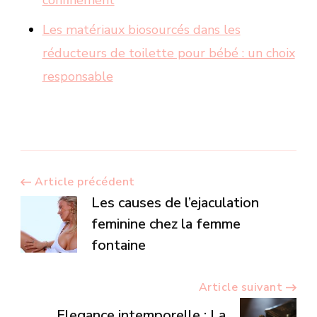
Les matériaux biosourcés dans les
réducteurs de toilette pour bébé : un choix
responsable
Navigation
Article précédent
Les causes de l’ejaculation
d’article
feminine chez la femme
fontaine
Article suivant
Elegance intemporelle : La