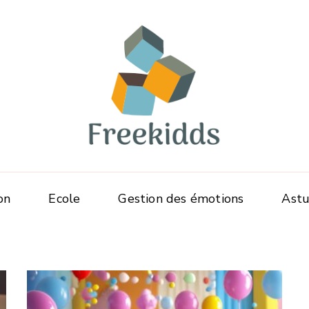
Freekidds
La Parentalité en toute liberté
on
Ecole
Gestion des émotions
Astu